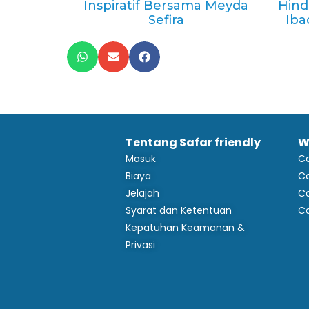
Inspiratif Bersama Meyda
Hind
Sefira
Iba
Tentang Safar friendly
W
Masuk
C
Biaya
Ca
Jelajah
Ca
Syarat dan Ketentuan
C
Kepatuhan Keamanan &
Privasi