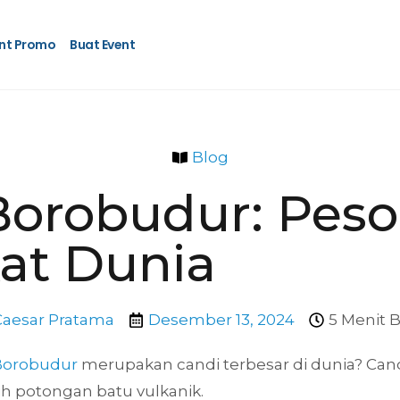
nt Promo
Buat Event
Blog
orobudur: Peso
at Dunia
Caesar Pratama
Desember 13, 2024
5 Menit 
Borobudur
merupakan candi terbesar di dunia? Cand
bih potongan batu vulkanik.