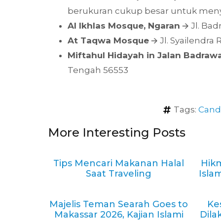
berukuran cukup besar untuk meny
Al Ikhlas Mosque, Ngaran
🡪 Jl. Ba
At Taqwa Mosque
🡪 Jl. Syailendr
Miftahul Hidayah in Jalan Badrawa
Tengah 56553
Tags:
Cand
More Interesting Posts
Tips Mencari Makanan Halal
Hik
Saat Traveling
Isla
Majelis Teman Searah Goes to
Ke
Makassar 2026, Kajian Islami
Dila