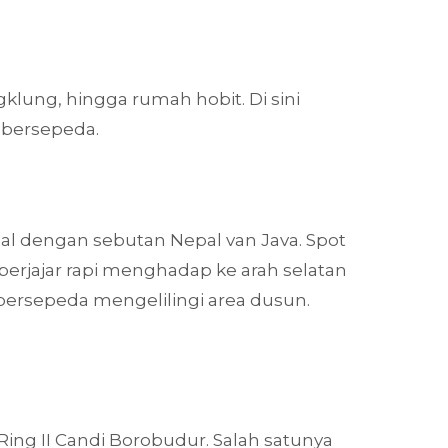
klung, hingga rumah hobit. Di sini
n bersepeda.
l dengan sebutan Nepal van Java. Spot
berjajar rapi menghadap ke arah selatan
bersepeda mengelilingi area dusun.
Ring II Candi Borobudur. Salah satunya