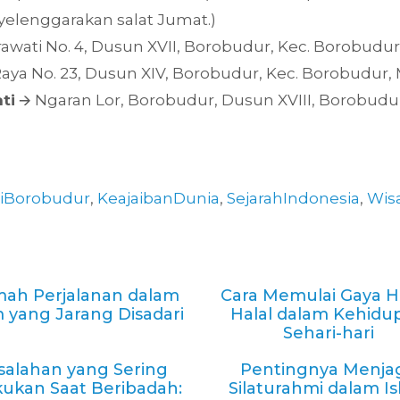
elenggarakan salat Jumat.)
drawati No. 4, Dusun XVII, Borobudur, Kec. Borobud
a Raya No. 23, Dusun XIV, Borobudur, Kec. Borobudu
ti
🡪 Ngaran Lor, Borobudur, Dusun XVIII, Borobudu
iBorobudur
,
KeajaibanDunia
,
SejarahIndonesia
,
Wis
mah Perjalanan dalam
Cara Memulai Gaya H
m yang Jarang Disadari
Halal dalam Kehidu
Sehari-hari
salahan yang Sering
Pentingnya Menja
kukan Saat Beribadah:
Silaturahmi dalam I