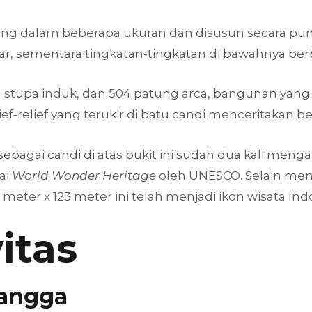
ong dalam beberapa ukuran dan disusun secara pun
r, sementara tingkatan-tingkatan di bawahnya ber
u stupa induk, dan 504 patung arca, bangunan yang
ef-relief yang terukir di batu candi menceritakan 
bagai candi di atas bukit ini sudah dua kali meng
ai
World Wonder Heritage
oleh UNESCO. Selain men
eter x 123 meter ini telah menjadi ikon wisata Ind
itas
angga