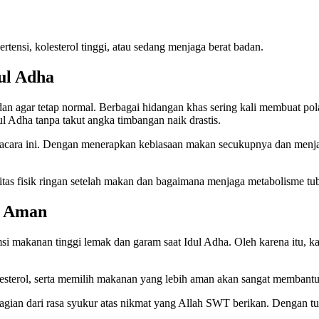
rtensi, kolesterol tinggi, atau sedang menjaga berat badan.
ul Adha
adan agar tetap normal. Berbagai hidangan khas sering kali membuat p
ul Adha tanpa takut angka timbangan naik drastis.
ara ini. Dengan menerapkan kebiasaan makan secukupnya dan menjaga 
itas fisik ringan setelah makan dan bagaimana menjaga metabolisme tub
p Aman
 makanan tinggi lemak dan garam saat Idul Adha. Oleh karena itu, ka
esterol, serta memilih makanan yang lebih aman akan sangat membantu p
gian dari rasa syukur atas nikmat yang Allah SWT berikan. Dengan tubu