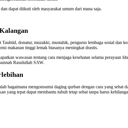
 dan dapat diikuti oleh masyarakat umum dari mana saja.
 Kalangan
ut Tauhiid, donatur, muzakki, mustahik, pengurus lembaga sosial dan 
umsi makanan tinggi lemak biasanya meningkat drastis.
patkan wawasan tentang cara menjaga kesehatan selama perayaan Idul 
 sunnah Rasulullah SAW.
lebihan
” adalah bagaimana mengonsumsi daging qurban dengan cara yang seh
kan yang tepat dapat membantu tubuh tetap sehat tanpa harus kehilang