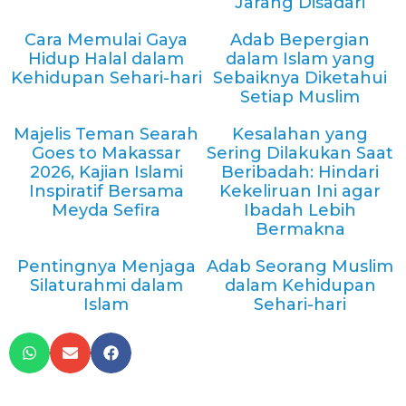
Jarang Disadari
Cara Memulai Gaya
Adab Bepergian
Hidup Halal dalam
dalam Islam yang
Kehidupan Sehari-hari
Sebaiknya Diketahui
Setiap Muslim
Majelis Teman Searah
Kesalahan yang
Goes to Makassar
Sering Dilakukan Saat
2026, Kajian Islami
Beribadah: Hindari
Inspiratif Bersama
Kekeliruan Ini agar
Meyda Sefira
Ibadah Lebih
Bermakna
Pentingnya Menjaga
Adab Seorang Muslim
Silaturahmi dalam
dalam Kehidupan
Islam
Sehari-hari