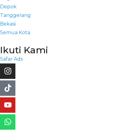
Depok
Tanggerang
Bekasi
Semua Kota
Ikuti Kami
Safar Ads