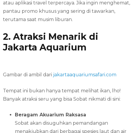
atau aplikasi travel terpercaya. Jika ingin menghemat,
pantau promo khusus yang sering di tawarkan,
terutama saat musim liburan.
2. Atraksi Menarik di
Jakarta Aquarium
Gambar di ambil dari
jakartaaquariumsafari.com
Tempat ini bukan hanya tempat melihat ikan, lho!
Banyak atraksi seru yang bisa Sobat nikmati di sini:
Beragam Akuarium Raksasa
Sobat akan disuguhkan pemandangan
menakjubkan dari berbagai spesies laut dan air