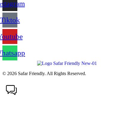
nstagram
Tiktok
Youtube
hatsapp
© 2026 Safar Friendly. All Rights Reserved.