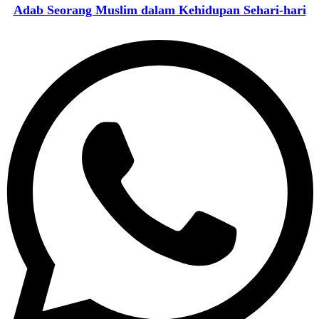
Adab Seorang Muslim dalam Kehidupan Sehari-hari