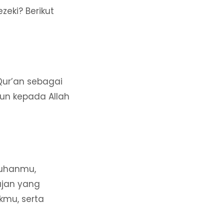
eki? Berikut
Qur’an sebagai
un kepada Allah
Tuhanmu,
ujan yang
kmu, serta