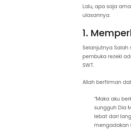
Lalu, apa saja ama
ulasannya.
1. Memper
Selanjutnya Salah
pembuka rezeki a
SWT.
Allah berfirman da
“Maka aku be
sungguh Dia 
lebat dari la
mengadakan k