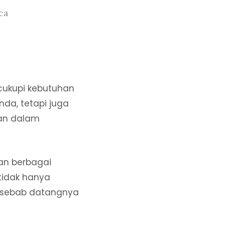
ca
ncukupi kebutuhan
nda, tetapi juga
han dalam
an berbagai
tidak hanya
i sebab datangnya