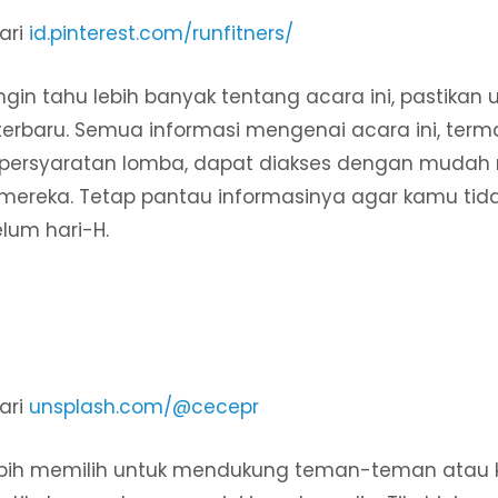
ari
id.pinterest.com/runfitners/
gin tahu lebih banyak tentang acara ini, pastikan 
erbaru. Semua informasi mengenai acara ini, termas
 persyaratan lomba, dapat diakses dengan mudah m
 mereka. Tetap pantau informasinya agar kamu tid
elum hari-H.
ari
unsplash.com/@cecepr
bih memilih untuk mendukung teman-teman atau k