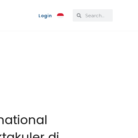
Login
national
takuler di