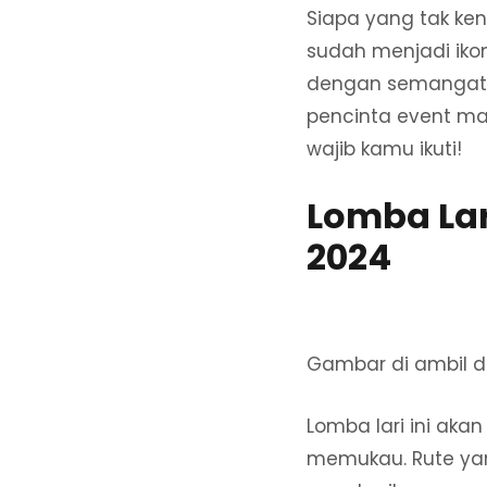
Siapa yang tak ken
sudah menjadi ikon
dengan semangat y
pencinta event m
wajib kamu ikuti!
Lomba Lar
2024
Gambar di ambil d
Lomba lari ini a
memukau. Rute yan