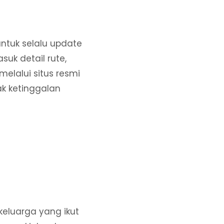
untuk selalu update
uk detail rute,
elalui situs resmi
ak ketinggalan
eluarga yang ikut