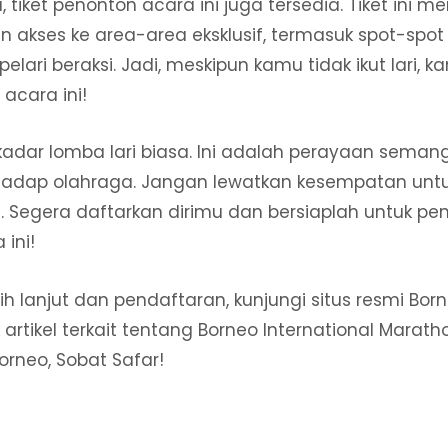
 tiket penonton acara ini juga tersedia. Tiket ini
akses ke area-area eksklusif, termasuk spot-spot 
lari beraksi. Jadi, meskipun kamu tidak ikut lari, k
acara ini!
kadar lomba lari biasa. Ini adalah perayaan seman
hadap olahraga. Jangan lewatkan kesempatan unt
ni. Segera daftarkan dirimu dan bersiaplah untuk p
 ini!
ih lanjut dan pendaftaran, kunjungi situs resmi Born
artikel terkait tentang Borneo International Marath
rneo, Sobat Safar!