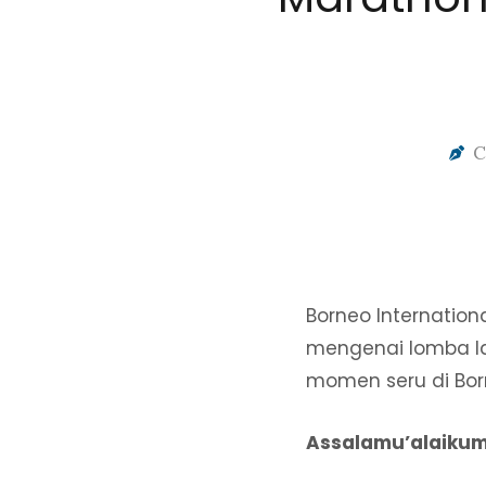
C
Borneo Internation
mengenai lomba lari
momen seru di Bor
Assalamu’alaikum