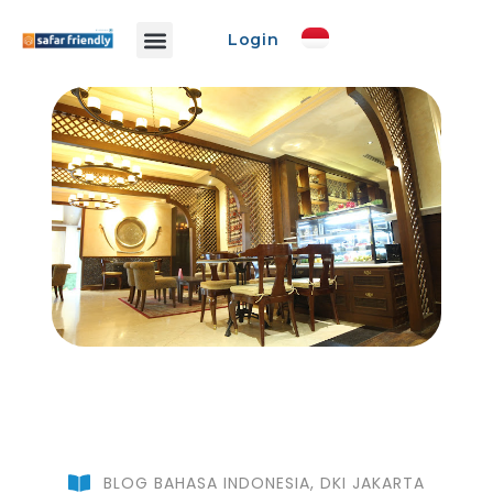
Login
Info Safar
Safar Ads
Event Promo
Buat Event
BLOG BAHASA INDONESIA
,
DKI JAKARTA