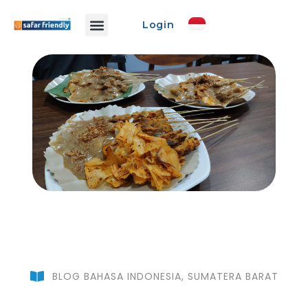
Login
Info Safar
Safar Ads
Event Promo
Buat Event
BLOG BAHASA INDONESIA
,
SUMATERA BARAT