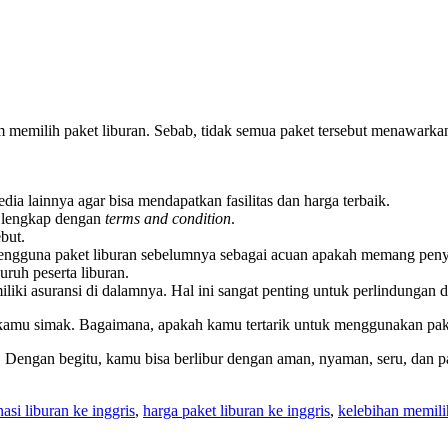
emilih paket liburan. Sebab, tidak semua paket tersebut menawarkan l
dia lainnya agar bisa mendapatkan fasilitas dan harga terbaik.
n lengkap dengan
terms and condition
.
ebut.
 pengguna paket liburan sebelumnya sebagai acuan apakah memang peny
ruh peserta liburan.
liki asuransi di dalamnya. Hal ini sangat penting untuk perlindungan d
kamu simak. Bagaimana, apakah kamu tertarik untuk menggunakan paket 
ya. Dengan begitu, kamu bisa berlibur dengan aman, nyaman, seru, dan 
nasi liburan ke inggris
,
harga paket liburan ke inggris
,
kelebihan memili