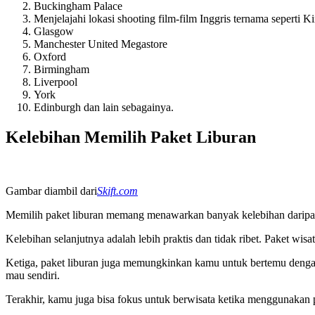
Buckingham Palace
Menjelajahi lokasi shooting film-film Inggris ternama seperti
Glasgow
Manchester United Megastore
Oxford
Birmingham
Liverpool
York
Edinburgh dan lain sebagainya.
Kelebihan Memilih Paket Liburan
Gambar diambil dari
Skift.com
Memilih paket liburan memang menawarkan banyak kelebihan daripada
Kelebihan selanjutnya adalah lebih praktis dan tidak ribet. Paket wi
Ketiga, paket liburan juga memungkinkan kamu untuk bertemu dengan t
mau sendiri.
Terakhir, kamu juga bisa fokus untuk berwisata ketika menggunakan 