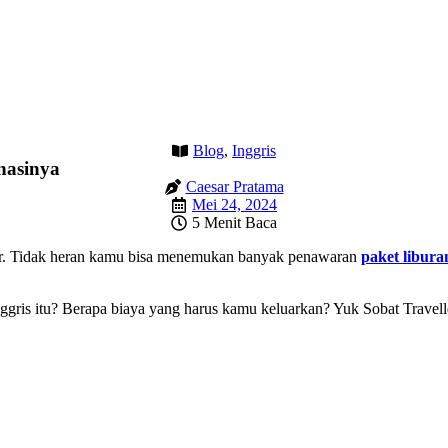
Blog
,
Inggris
inasinya
Caesar Pratama
Mei 24, 2024
5 Menit Baca
puler. Tidak heran kamu bisa menemukan banyak penawaran
paket libura
gris itu? Berapa biaya yang harus kamu keluarkan? Yuk Sobat Traveller