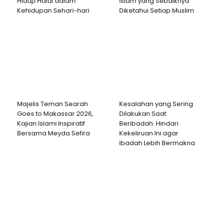
Hidup Halal dalam
Islam yang Sebaiknya
Kehidupan Sehari-hari
Diketahui Setiap Muslim
Majelis Teman Searah
Kesalahan yang Sering
Goes to Makassar 2026,
Dilakukan Saat
Kajian Islami Inspiratif
Beribadah: Hindari
Bersama Meyda Sefira
Kekeliruan Ini agar
Ibadah Lebih Bermakna