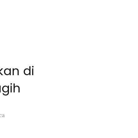
an di
agih
ca