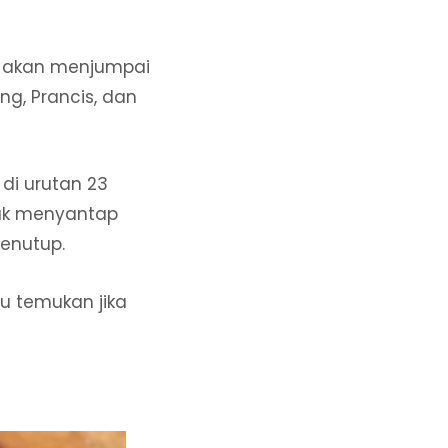
mu akan menjumpai
g, Prancis, dan
di urutan 23
tuk menyantap
enutup.
u temukan jika