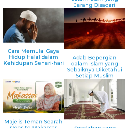
Jarang Disadari
Cara Memulai Gaya
Hidup Halal dalam
Adab Bepergian
Kehidupan Sehari-hari
dalam Islam yang
Sebaiknya Diketahui
Setiap Muslim
Majelis Teman Searah
Goes to Makassar