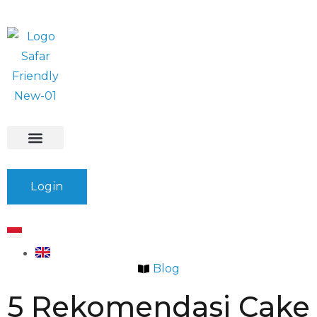
Info Safar
Safar Ads
Event Promo
Buat Event
Login
Blog
5 Rekomendasi Cake