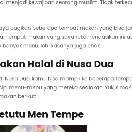
l menjadi kewajiban seorang muslim. Tidak terkecu
an saya bagikan beberapa tempat makan yang bisa jad
Dua. Tempat makan yang saya rekomendasikan ini 
banyak menu, loh. Rasanya juga enak.
kan Halal di Nusa Dua
 di Nusa Dua, kamu bisa mampir ke beberapa tempa
cicipi menu-menu yang mereka sediakan. Yuk, simak
akan berikut:
Betutu Men Tempe