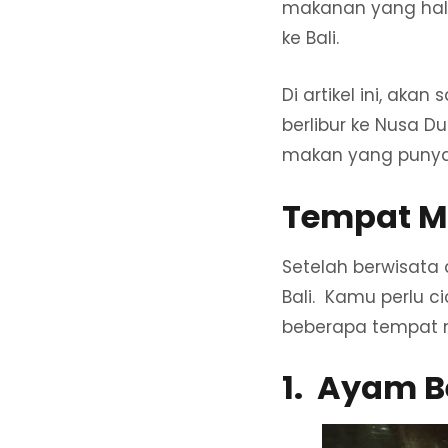
makanan yang hala
ke Bali.
Di artikel ini, ak
berlibur ke Nusa 
makan yang punya 
Tempat Ma
Setelah berwisata
Bali. Kamu perlu 
beberapa tempat m
1. Ayam 