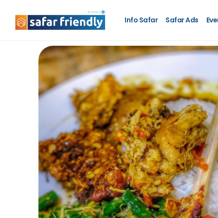
Info Safar
Safar Ads
Eve