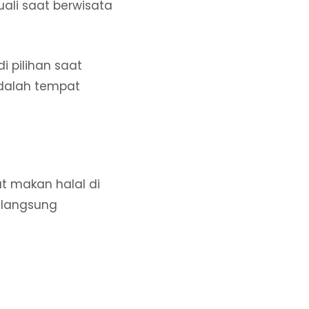
ali saat berwisata
i pilihan saat
adalah tempat
t makan halal di
 langsung