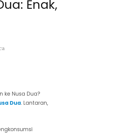
ua: Enak,
ca
an ke Nusa Dua?
Nusa Dua
. Lantaran,
mengkonsumsi