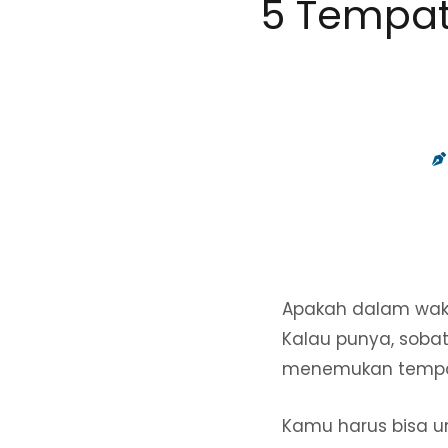
5 Tempat
Apakah dalam wakt
Kalau punya, soba
menemukan tempat 
Kamu harus bisa u