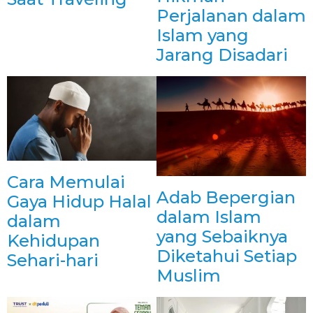
Perjalanan dalam
Islam yang
Jarang Disadari
Cara Memulai
Adab Bepergian
Gaya Hidup Halal
dalam Islam
dalam
yang Sebaiknya
Kehidupan
Diketahui Setiap
Sehari-hari
Muslim