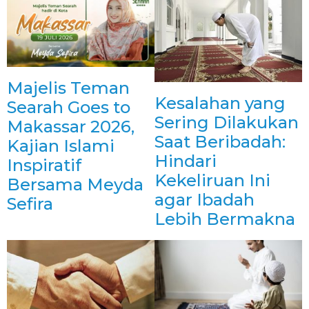
Majelis Teman
Kesalahan yang
Searah Goes to
Sering Dilakukan
Makassar 2026,
Saat Beribadah:
Kajian Islami
Hindari
Inspiratif
Kekeliruan Ini
Bersama Meyda
agar Ibadah
Sefira
Lebih Bermakna