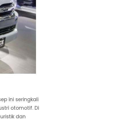
p ini seringkali
tri otomotif. Di
ristik dan