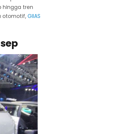
p hingga tren
 otomotif,
GIIAS
nsep