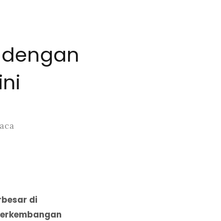
f dengan
ni
Baca
besar di
i perkembangan