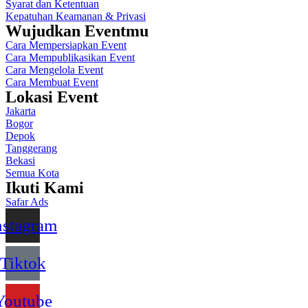
Syarat dan Ketentuan
Kepatuhan Keamanan & Privasi
Wujudkan Eventmu
Cara Mempersiapkan Event
Cara Mempublikasikan Event
Cara Mengelola Event
Cara Membuat Event
Lokasi Event
Jakarta
Bogor
Depok
Tanggerang
Bekasi
Semua Kota
Ikuti Kami
Safar Ads
nstagram
Tiktok
Youtube