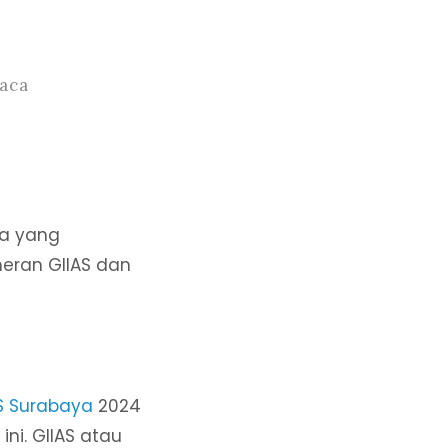
Baca
ya yang
meran GIIAS dan
S Surabaya
2024
ni. GIIAS atau