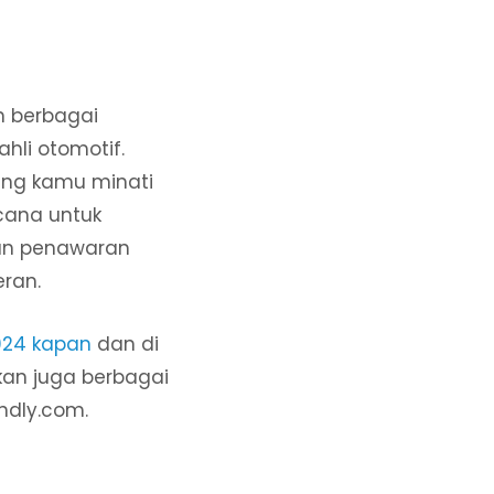
n berbagai
ahli otomotif.
ng kamu minati
cana untuk
kan penawaran
ran.
024 kapan
dan di
kan juga berbagai
endly.com.