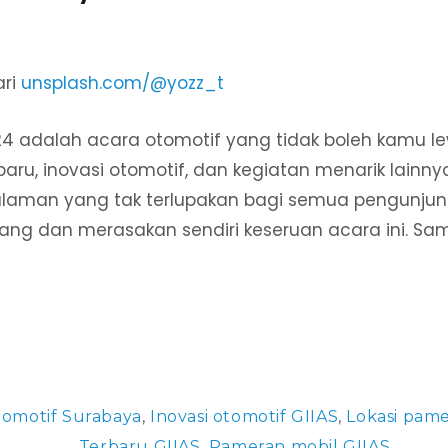
ari
unsplash.com/@yozz_t
24 adalah acara otomotif yang tidak boleh kamu l
baru, inovasi otomotif, dan kegiatan menarik lainny
laman yang tak terlupakan bagi semua pengunjung
ang dan merasakan sendiri keseruan acara ini. Sam
tomotif Surabaya
,
Inovasi otomotif GIIAS
,
Lokasi pame
Terbaru GIIAS
,
Pameran mobil GIIAS