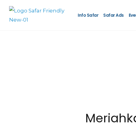
Info Safar
Safar Ads
Eve
Meriahk