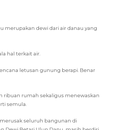
u merupakan dewi dari air danau yang
hal terkait air.
bencana letusan gunung berapi. Benar
an ribuan rumah sekaligus menewaskan
ti semula.
 merusak seluruh bangunan di
an Dewi Betari Ulun Danu, masih berdiri