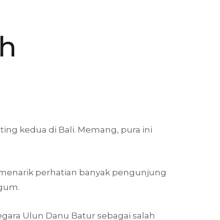
uh
ing kedua di Bali. Memang, pura ini
ah menarik perhatian banyak pengunjung
agum.
Segara Ulun Danu Batur sebagai salah