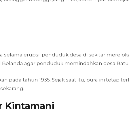
elama erupsi, penduduk desa di sekitar merelokasi 
al Belanda agar penduduk memindahkan desa Batur
n pada tahun 1935. Sejak saat itu, pura ini tetap te
 sekarang.
r Kintamani