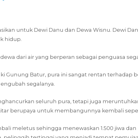
asikan untuk Dewi Danu dan Dewa Wisnu. Dewi Dan
 hidup.
wa dari air yang berperan sebagai penguasa segala 
ki Gunung Batur, pura ini sangat rentan terhadap 
mengubah segalanya.
nghancurkan seluruh pura, tetapi juga meruntuhk
ekitar berupaya untuk membangunnya kembali seper
mbali meletus sehingga menewaskan 1.500 jiwa dan
ra, pelinggih tertinggi yang menjadi tempat pemuja