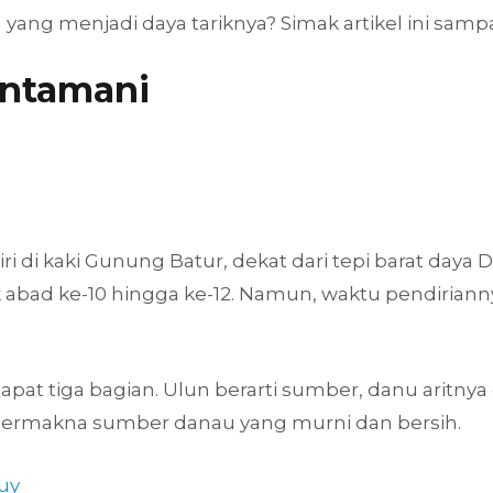
a yang menjadi daya tariknya? Simak artikel ini sampa
intamani
i di kaki Gunung Batur, dekat dari tepi barat daya 
 abad ke-10 hingga ke-12. Namun, waktu pendiriann
pat tiga bagian. Ulun berarti sumber, danu aritny
i bermakna sumber danau yang murni dan bersih.
uy