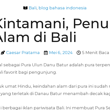
Bali
,
blog bahasa indonesia
Kintamani, Pen
lam di Bali
Caesar Pratama
Mei 6, 2024
5 Menit Baca
al sebagai Pura Ulun Danu Batur adalah pura terpent
li favorit bagi pengunjung.
ntuk umat Hindu, keindahan alam dari pura ini sud
ya yang terletak di Danau Batur menambah decak k
 berbagai iklan pariwisata Bali. Ini membuat Pura 