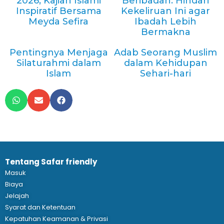
2026, Kajian Islami
Beribadah: Hindari
Inspiratif Bersama
Kekeliruan Ini agar
Meyda Sefira
Ibadah Lebih
Bermakna
Pentingnya Menjaga
Adab Seorang Muslim
Silaturahmi dalam
dalam Kehidupan
Islam
Sehari-hari
Tentang Safar friendly
Masuk
Biaya
Jelajah
Syarat dan Ketentuan
Kepatuhan Keamanan & Privasi