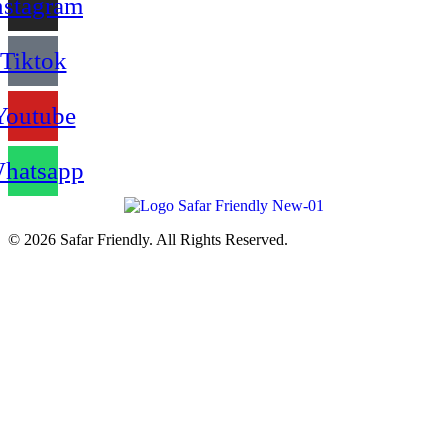
nstagram
Tiktok
Youtube
hatsapp
© 2026 Safar Friendly. All Rights Reserved.