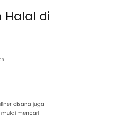
Halal di
ca
iner disana juga
a mulai mencari