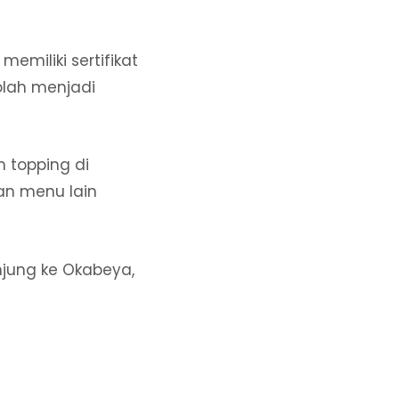
memiliki sertifikat
olah menjadi
 topping di
an menu lain
unjung ke Okabeya,