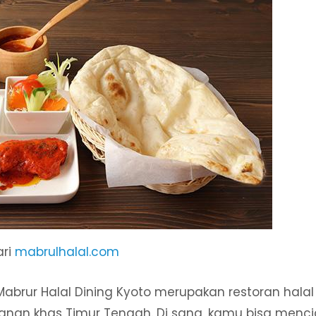
ari
mabrulhalal.com
abrur Halal Dining Kyoto merupakan restoran hala
nan khas Timur Tengah. Di sana, kamu bisa menc