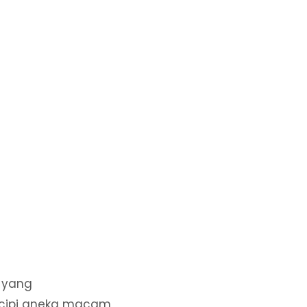
l yang
icipi aneka macam