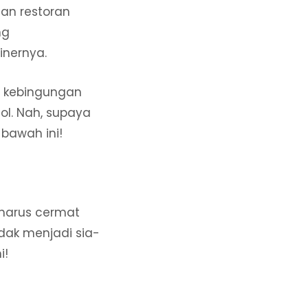
han restoran
ng
inernya.
sa kebingungan
ol. Nah, supaya
 bawah ini!
harus cermat
idak menjadi sia-
i!